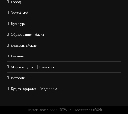
Город
Зверьё моё
Культура
Образование | Наука
Дела житейские
Главное
Мир вокруг нас | Экология
История
Будьте здоровы! | Медицина
Якутск Вечерний © 2026
Хостинг от
uWeb