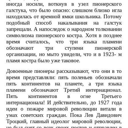
иногда носили, воткнув в узел пионерского
галстука, что было опасно: слишком близко игла
находилась от яремной ямки школьника. Потому
подобный способ накалывания на галстук
запрещали. А напоследок о народном толковании
символизма пионерского костра. Хотя в позднее
время считалось, что три языка пламени
обозначают три ступени пионерской
организации, но мыто увидели, что и в 1923- м
пламя костра было уже таковое.
Довоенные пионеры рассказывают, что они в то
время представляли: пять поленьев обозначали
пять континентов на планете, а три языка
пламени обозначают Третий интернационал.
Пять континентов в огне Третьего
интернационала! И действительно, до 1927 года
идеи о пожаре мировой революции витали в
умах советских граждан. Пока Лев Давидович
Троцкий, главный идеолог мировой революции,
не был снят со всех своих постов и отправлен в