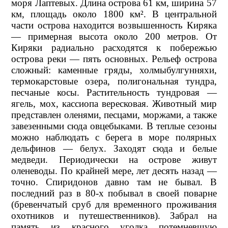
моря Лаптевых. Длина острова 61 км, ширина 57
км, площадь около 1800 км². В центральной
части острова находится возвышенность Киряка
— примерная высота около 200 метров. От
Киряки радиально расходятся к побережью
острова реки — пять основных. Рельеф острова
сложный: каменные гряды, холмыбулгунняхи,
термокарстовые озера, полигональная тундра,
песчаные косы. Растительность тундровая —
ягель, мох, кассиопа вересковая. Животный мир
представлен оленями, песцами, моржами, а также
завезенными сюда овцебыками. В теплые сезоны
можно наблюдать с берега в море полярных
дельфинов — белух. Заходят сюда и белые
медведи. Периодически на острове живут
оленеводы. По крайней мере, лет десять назад —
точно. Спиридонов давно там не бывал. В
последний раз в 80-х побывал в своей поварне
(бревенчатый сруб для временного проживания
охотников и путешественников). Забрал на
память из красного уголка потемневшую