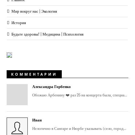
Мир вокруг нас | Экология
История
Будьте здоровы! | Медицина | Психология
КОММЕНТАРИИ
Александра Горбенко
Обожаю Арбенину ❤️ раз 25 на концерта была, специа...
Иван
Нелогично в Сангаре и Нюрбе указывать (село, город...