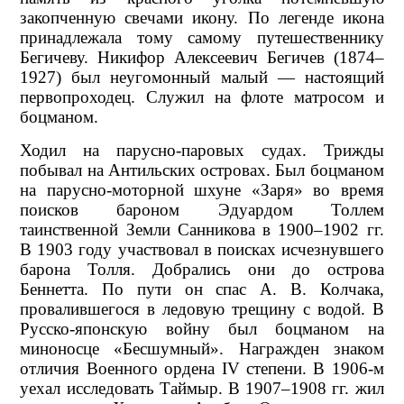
закопченную свечами икону. По легенде икона
принадлежала тому самому путешественнику
Бегичеву. Никифор Алексеевич Бегичев (1874–
1927) был неугомонный малый — настоящий
первопроходец. Служил на флоте матросом и
боцманом.
Ходил на парусно-паровых судах. Трижды
побывал на Антильских островах. Был боцманом
на парусно-моторной шхуне «Заря» во время
поисков бароном Эдуардом Толлем
таинственной Земли Санникова в 1900–1902 гг.
В 1903 году участвовал в поисках исчезнувшего
барона Толля. Добрались они до острова
Беннетта. По пути он спас А. В. Колчака,
провалившегося в ледовую трещину с водой. В
Русско-японскую войну был боцманом на
миноносце «Бесшумный». Награжден знаком
отличия Военного ордена IV степени. В 1906-м
уехал исследовать Таймыр. В 1907–1908 гг. жил