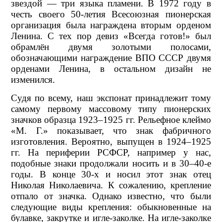
звездой — три языка пламени. В 1972 году в
честь своего 50-летия Всесоюзная пионерская
организация была награждена вторым орденом
Ленина. С тех пор девиз «Всегда готов!» был
обрамлён двумя золотыми полосами,
обозначающими награждение ВПО СССР двумя
орденами Ленина, в остальном дизайн не
изменился.
Судя по всему, наш экспонат принадлежит тому
самому первому массовому типу пионерских
значков образца 1923–1925 гг. Рельефное клеймо
«М. Г.» показывает, что знак фабричного
изготовления. Вероятно, выпущен в 1924–1925
гг. На периферии РСФСР, например у нас,
подобные знаки продолжали носить и в 30–40-е
годы. В конце 30-х и носил этот знак отец
Николая Николаевича. К сожалению, крепление
отпало от значка. Однако известно, что были
следующие виды крепления: обыкновенные на
булавке, закрутке и игле-заколке. На игле-заколке