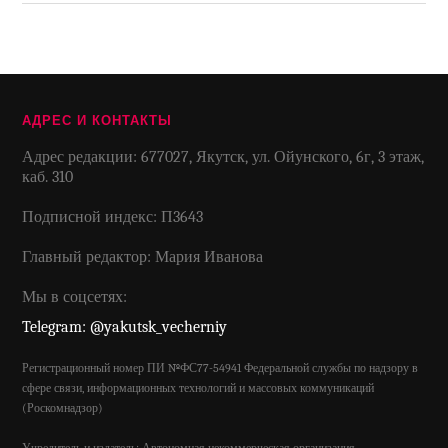
АДРЕС И КОНТАКТЫ
Адрес редакции: 677027, Якутск, ул. Ойунского, 6г, 3 этаж,
каб. 310
Подписной индекс: П3643
Главный редактор: Мария Иванова
Мы в соцсетях:
Telegram: @yakutsk_vecherniy
Регистрационный номер ПИ №ФС77-54941 Федеральной службы по надзору в
сфере связи, информационных технологий и массовых коммуникаций
(Роскомнадзор)