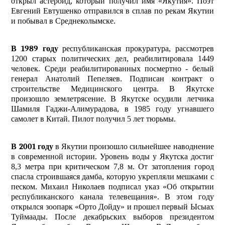
открыл астероид, который получил имя «Якутия». Поэт
Евгений Евтушенко отправился в сплав по рекам Якутии
и побывал в Среднеколымске.
В 1989 году
республиканская прокуратура, рассмотрев
1200 старых политических дел, реабилитировала 1449
человек.
Среди реабилитированных посмертно - белый
генерал Анатолий Пепеляев. Подписан контракт о
строительстве Медицинского центра. В Якутске
произошло землетрясение. В Якутске осудили летчика
Шамиля Гаджи-Алимурадова, в 1985 году угнавшего
самолет в Китай. Пилот получил 5 лет тюрьмы.
В 2001 году
в Якутии произошло сильнейшее наводнение
в современной истории. Уровень воды у Якутска достиг
8,3 метра при критическом 7,8 м. От затопления город
спасла строившаяся дамба, которую укрепляли мешками с
песком. Михаил Николаев подписал указ «Об открытии
республиканского канала телевещания». В этом году
открылся зоопарк «Орто Дойду» и прошел первый Ысыах
Туймаады. После декабрьских выборов президентом