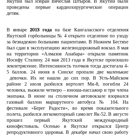
Якутии был избран Вячеслав Штыров. В Якутии были
проведены первые кардиохирургические операции
детям.
В январе
2013 года
на базе Кангаласского отделения
Якутской горбольницы № 4 открыто отделение по уходу
за безнадежно больными пациентами. В Нижнем Бестяхе
был сдан в эксплуатацию железнодорожный вокзал. 8 мая
на территории «Алмазов Анабара» открыли памятник
Иосифу Сталину. 24 мая 2013 года в Якутске произошло
землетрясение. Интенсивность толчков тогда достигала 4-
5 баллов. 24 июня в Синске пропали две маленькие
девочки. Их не нашли до сих пор. В Усть-Майском
районе 2 июля разбился вертолет Ми-8, погибли 24
человека, выжили четверо – юноша-пассажир и три члена
экипажа. В июне на столичном автовокзале взорвался
газовый баллон маршрутного автобуса № 104. На
фестивале «Берег Радости», во время показательного
полета, разбился легкомоторный самолет Як-52. В августе
прошел первый Якутский международный
кинофестиваль. Осенью в Якутске открылся Центр
репродуктивного здоровья. В декабре начал свою работу