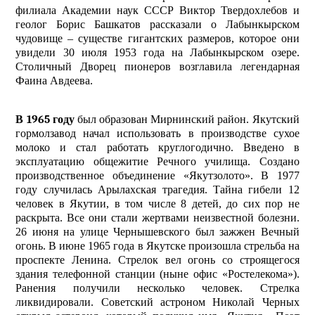
филиала Академии наук СССР Виктор Твердохлебов и
геолог Борис Башкатов рассказали о Лабынкырском
чудовище – существе гигантских размеров, которое они
увидели 30 июля 1953 года на Лабынкырском озере.
Столичный Дворец пионеров возглавила легендарная
Фаина Авдеева.
В 1965 году
был образован Мирнинский район. Якутский
гормолзавод начал использовать в производстве сухое
молоко и стал работать круглогодично. Введено в
эксплуатацию общежитие Речного училища. Создано
производственное объединение «Якутзолото». В 1977
году случилась Арылахская трагедия. Тайна гибели 12
человек в Якутии, в том числе 8 детей, до сих пор не
раскрыта. Все они стали жертвами неизвестной болезни.
26 июня на улице Чернышевского был зажжен Вечный
огонь. В июне 1965 года в Якутске произошла стрельба на
проспекте Ленина. Стрелок вел огонь со строящегося
здания телефонной станции (ныне офис «Ростелекома»).
Ранения получили несколько человек. Стрелка
ликвидировали. Советский астроном Николай Черных