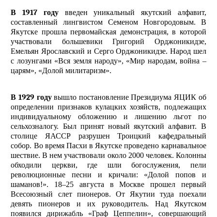
В 1917 году
введен уникальный якутский алфавит,
составленный лингвистом Семеном Новгородовым. В
Якутске прошла первомайская демонстрация, в которой
участвовали большевики Григорий Орджоникидзе,
Емельян Ярославский и Серго Орджоникидзе. Народ шел
с лозунгами «Вся земля народу», «Мир народам, война –
царям», «Долой милитаризм».
В 1929 году
вышло постановление Президиума ЯЦИК об
определении признаков кулацких хозяйств, подлежащих
индивидуальному обложению и лишению льгот по
сельхозналогу. Был принят новый якутский алфавит. В
столице ЯАССР разрушен Троицкий кафедральный
собор. Во время Пасхи в Якутске проведено карнавальное
шествие. В нем участвовали около 2000 человек. Колонны
обходили церкви, где шли богослужения, пели
революционные песни и кричали: «Долой попов и
шаманов!». 18–25 августа в Москве прошел первый
Всесоюзный слет пионеров. От Якутии туда поехали
девять пионеров и их руководитель. Над Якутском
появился дирижабль «Граф Цеппелин», совершающий