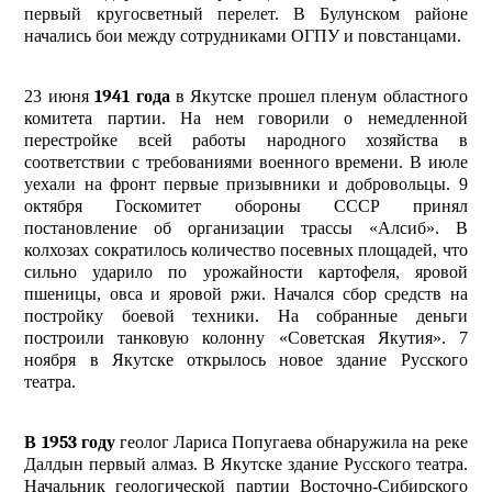
первый кругосветный перелет. В Булунском районе
начались бои между сотрудниками ОГПУ и повстанцами.
23 июня
1941 года
в Якутске прошел пленум областного
комитета партии. На нем говорили о немедленной
перестройке всей работы народного хозяйства в
соответствии с требованиями военного времени. В июле
уехали на фронт первые призывники и добровольцы. 9
октября Госкомитет обороны СССР принял
постановление об организации трассы «Алсиб». В
колхозах сократилось количество посевных площадей, что
сильно ударило по урожайности картофеля, яровой
пшеницы, овса и яровой ржи. Начался сбор средств на
постройку боевой техники. На собранные деньги
построили танковую колонну «Советская Якутия». 7
ноября в Якутске открылось новое здание Русского
театра.
В 1953 году
геолог Лариса Попугаева обнаружила на реке
Далдын первый алмаз. В Якутске здание Русского театра.
Начальник геологической партии Восточно-Сибирского