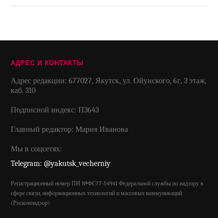
АДРЕС И КОНТАКТЫ
Адрес редакции: 677027, Якутск, ул. Ойунского, 6г, 3 этаж,
каб. 310
Подписной индекс: П3643
Главный редактор: Мария Иванова
Мы в соцсетях:
Telegram: @yakutsk_vecherniy
Регистрационный номер ПИ №ФС77-54941 Федеральной службы по надзору в
сфере связи, информационных технологий и массовых коммуникаций
(Роскомнадзор)