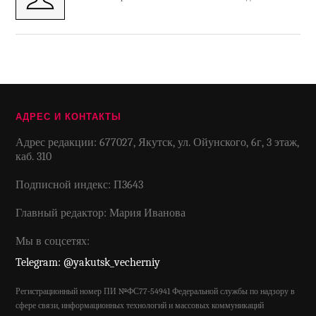
АДРЕС И КОНТАКТЫ
Адрес редакции: 677027, Якутск, ул. Ойунского, 6г, 3 этаж,
каб. 310
Подписной индекс: П3643
Главный редактор: Мария Иванова
Мы в соцсетях:
Telegram: @yakutsk_vecherniy
Регистрационный номер ПИ №ФС77-54941 Федеральной службы по надзору в
сфере связи, информационных технологий и массовых коммуникаций