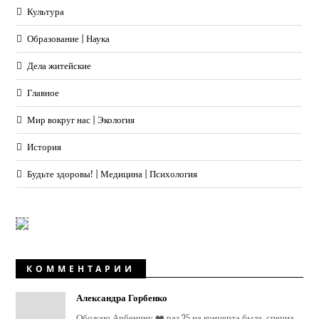
Культура
Образование | Наука
Дела житейские
Главное
Мир вокруг нас | Экология
История
Будьте здоровы! | Медицина | Психология
КОММЕНТАРИИ
Александра Горбенко
Обожаю Арбенину ❤️ раз 25 на концерта была, специа...