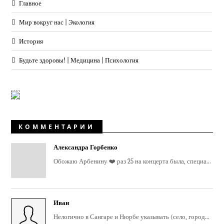
Главное
Мир вокруг нас | Экология
История
Будьте здоровы! | Медицина | Психология
КОММЕНТАРИИ
Александра Горбенко
Обожаю Арбенину ❤️ раз 25 на концерта была, специа...
Иван
Нелогично в Сангаре и Нюрбе указывать (село, город...