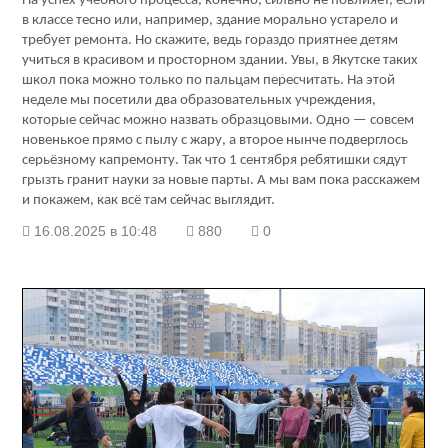
На успех учебного процесса, конечно, сильно не повлияет, если
в классе тесно или, например, здание морально устарело и
требует ремонта. Но скажите, ведь гораздо приятнее детям
учиться в красивом и просторном здании. Увы, в Якутске таких
школ пока можно только по пальцам пересчитать. На этой
неделе мы посетили два образовательных учреждения,
которые сейчас можно назвать образцовыми. Одно — совсем
новенькое прямо с пылу с жару, а второе нынче подверглось
серьёзному капремонту. Так что 1 сентября ребятишки сядут
грызть гранит науки за новые парты. А мы вам пока расскажем
и покажем, как всё там сейчас выглядит.
16.08.2025 в 10:48
880
0